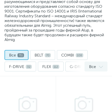
разумеющимися и представляют собой основу для
изготовления оборудования согласно стандарту ISO
9001. Сертификаты по ISO 14001 и IRIS (International
Railway Industry Standard – международный стандарт
железнодорожной промышленности) также являются
обязательными для Almig. Этот успешный путь,
пройденный за прошедшие годы фирмой Alup, в
будущем также будет продолжен и расширен фирмой
Almig.
Все
BELT
COMBI
711
70
108
F-DRIVE
FLEX
G-DRIVE
Все
32
112
15
GEAR
LENTO
V-DRIVE
33
75
44
VARIABLE
Осушители воздуха ALMiG
110
81
Фильтры для винтовых компрессоров ALMIG
31