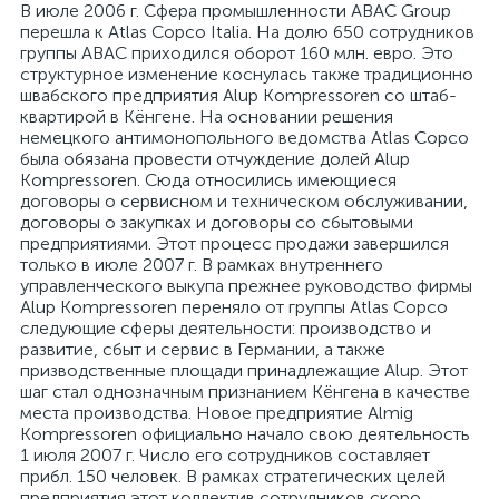
В июле 2006 г. Сфера промышленности ABAC Group
перешла к Atlas Copco Italia. На долю 650 сотрудников
группы ABAC приходился оборот 160 млн. евро. Это
структурное изменение коснулась также традиционно
швабского предприятия Alup Kompressoren со штаб-
квартирой в Кёнгене. На основании решения
немецкого антимонопольного ведомства Atlas Copco
была обязана провести отчуждение долей Alup
Kompressoren. Сюда относились имеющиеся
договоры о сервисном и техническом обслуживании,
договоры о закупках и договоры со сбытовыми
предприятиями. Этот процесс продажи завершился
только в июле 2007 г. В рамках внутреннего
управленческого выкупа прежнее руководство фирмы
Alup Kompressoren переняло от группы Atlas Copco
следующие сферы деятельности: производство и
развитие, сбыт и сервис в Германии, а также
призводственные площади принадлежащие Alup. Этот
шаг стал однозначным признанием Кёнгена в качестве
места производства. Новое предприятие Almig
Kompressoren официально начало свою деятельность
1 июля 2007 г. Число его сотрудников составляет
прибл. 150 человек. В рамках стратегических целей
предприятия этот коллектив сотрудников скоро