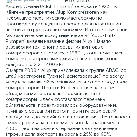
Новая глава
Адольф Эманн (Adolf Ehmann) основал в 1923 г. в
Кёнгене предприятие Alup Kompressoren как
небольшую механическую мастерскую по
производству воздушных насосов для накачки шин
легковых и грузовых автомобилей. Из сочетания слов
"автоматические воздушные насосы" (Auto-Luft-
Pumpen) вывели название фирмы Alup. Начало
разработки технологии создания винтовых
компрессоров относится к 1980 г., когда появилась
комплексная программа двигателей с приводной
мощностью 2,2 – 400 кВт.
С марта 2000 г. Alup принадлежала к группе ABAC (со
штаб-квартирой в Турине), действовавшей по всему
миру и занимавшейся исключительно производством
компрессоров. Центр в Кёнгене отвечал в этом
объединении за отрасль "Промышленные
компрессоры". Здесь составлялся перечень
обязательств, проектировалось оборудование и,
начиная с создания прототипов и нулевых серий,
доводилось до серийного изготовления. Деятельность
фирмы развивалась стремительно. Так например, с
2000 г. доля на рынке в Германии была увеличена
втрое, а доля экспорта выросла с 25% до 60%.