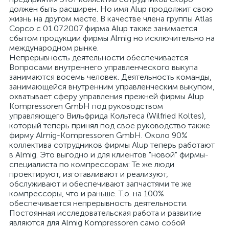
должен быть расширен. Но имя Alup продолжит свою
жизнь на другом месте. В качестве члена группы Atlas
Copco с 01.07.2007 фирма Alup также занимается
сбытом продукции фирмы Almig но исключительно на
международном рынке.
Непрерывность деятельности обеспечивается
Вопросами внутреннего управленческого выкупа
занимаются восемь человек. Деятельность команды,
занимающейся внутренним управленческим выкупом,
охватывает сферу управления прежней фирмы Alup
Kompressoren GmbH под руководством
управляющего Вильфрида Кольтеса (Wilfried Koltes),
который теперь принял под свое руководство также
фирму Almig-Kompressoren GmbH. Около 90%
коллектива сотрудников фирмы Alup теперь работают
в Almig. Это выгодно и для клиентов "новой" фирмы-
специалиста по компрессорам: Те же люди
проектируют, изготавливают и реализуют,
обслуживают и обеспечивают запчастями те же
компрессоры, что и раньше. Т.о. на 100%
обеспечивается непрерывность деятельности.
Постоянная исследовательская работа и развитие
являются для Almig Kompressoren само собой