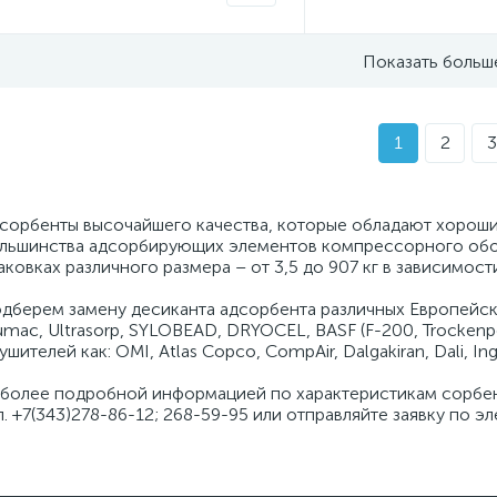
Показать больш
1
2
3
сорбенты высочайшего качества, которые обладают хороши
льшинства адсорбирующих элементов компрессорного обору
аковках различного размера – от 3,5 до 907 кг в зависимост
дберем замену десиканта адсорбента различных Европейских
umac, Ultrasorp, SYLOBEAD, DRYOCEL, BASF (F-200, Trockenpe
ушителей как: OMI, Atlas Copco, CompAir, Dalgakiran, Dali, Ing
 более подробной информацией по характеристикам сорбе
л. +7(343)278-86-12; 268-59-95 или отправляйте заявку по 