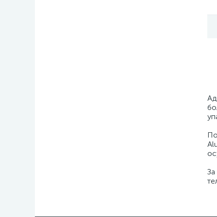
Ад
бо
уп
По
Al
ос
За
те