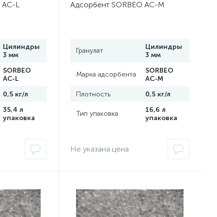
 AC-L
Адсорбент SORBEO AC-M
Цилиндры
Цилиндры
Гранулат
3 мм
3 мм
SORBEO
SORBEO
Марка адсорбента
AC-L
AC-M
0,5 кг/л
Плотность
0,5 кг/л
35,4 л
16,6 л
Тип упаковка
упаковка
упаковка
Не указана цена