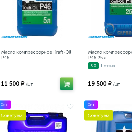
Масло компрессорное Kraft-Oil
Масло компрессорно
P46
P46 25 л.
1 отзыв
5.0
11 500 ₽
19 500 ₽
/шт
/шт
Хит
Хит
Советуем
Советуем