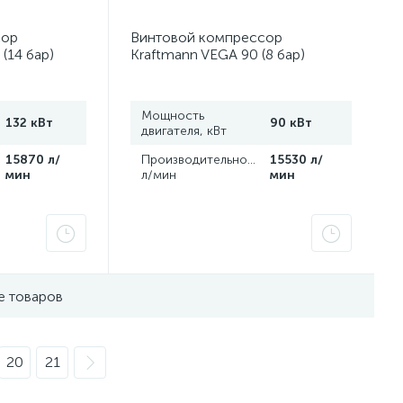
сор
Винтовой компрессор
(14 бар)
Kraftmann VEGA 90 (8 бар)
Мощность
132 кВт
90 кВт
двигателя, кВт
,
15870 л/
Производительность,
15530 л/
мин
л/мин
мин
е товаров
20
21