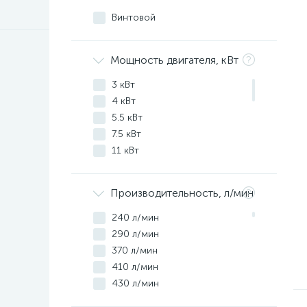
Винтовой
Мощность двигателя, кВт
3 кВт
4 кВт
5.5 кВт
7.5 кВт
11 кВт
15 кВт
18.5 кВт
Производительность, л/мин
22 кВт
30 кВт
240 л/мин
37 кВт
290 л/мин
45 кВт
370 л/мин
55 кВт
410 л/мин
75 кВт
430 л/мин
90 кВт
440 л/мин