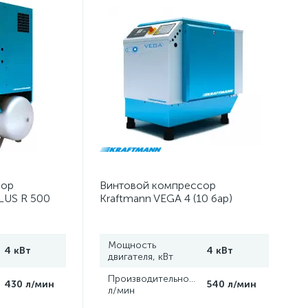
сор
Винтовой компрессор
LUS R 500
Kraftmann VEGA 4 (10 бар)
Мощность
4 кВт
4 кВт
двигателя, кВт
,
Производительность,
430 л/мин
540 л/мин
л/мин