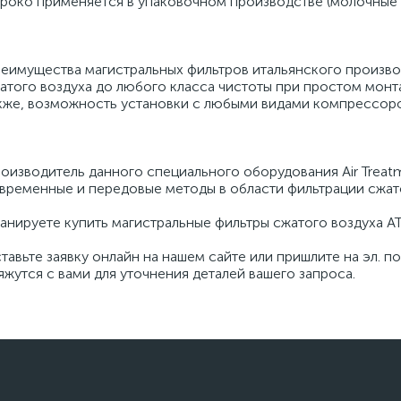
роко применяется в упаковочном производстве (молочные п
еимущества магистральных фильтров итальянского произво
атого воздуха до любого класса чистоты при простом монт
кже, возможность установки с любыми видами компрессоро
оизводитель данного специального оборудования Air Treatmen
временные и передовые методы в области фильтрации сжато
анируете купить магистральные фильтры сжатого воздуха ATS
тавьте заявку онлайн на нашем сайте или пришлите на эл. п
яжутся с вами для уточнения деталей вашего запроса.