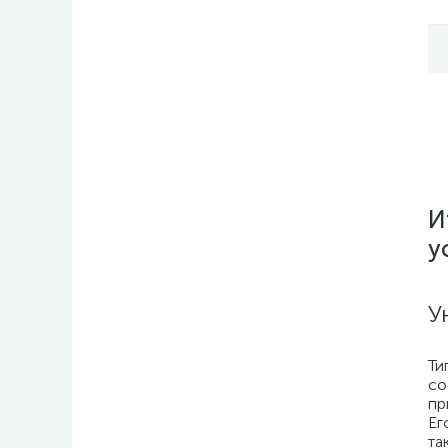
И
у
У
Ти
со
пр
Ег
та