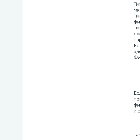
Ти
мк
Ти
фи
Ти
сж
па
Ес
ад
Фи
Ес
пр
фи
и 
Та