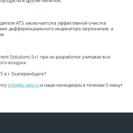
родукты и другие напитки).
дителя ATS заключается в эффективной очистке
аже дифференциального индикатора загрязнения, а
в.
t Solutions S.r.I. при их разработке учитывал все
го воздуха.
 в г. Екатеринбурге?
очту
info@ks-ekb.ru
и наши менеджеры в течении 5 минут