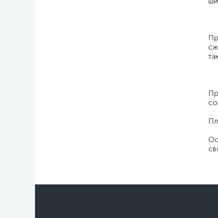
ши
Пр
сж
та
Пр
со
Пл
Ос
св