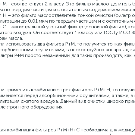
п M - соответствует 2 классу. Это фильтр маслоотделитель 
м по твердым частицам и с остаточным содержанием масел 
п H – это фильтр маслоотделитель тонкой очистки (фильтр о
льтрации до 0,01 мкм по твердым частицам и с остаточным
п С – магистральный угольный фильтр (основной фильтр), ко
атого воздуха. Он соответствует 1 классу или ГОСТу ИСО 8
рам масла.
ли использовать два фильтра P+M, то получится тонкая филь
сорбционными осушителями, в пескоструйных аппаратах, ка
льтры P+M просто незаменимы для таких производств, как:
ли применить комбинацию трех фильтров P+M+H, то получит
именяется перед адсорбционными осушителями, а также, в 
льтрация сжатого воздуха. Данный вид очистки широко при
электронного оборудования.
кая комбинация фильтров P+M+H+C необходима для медици