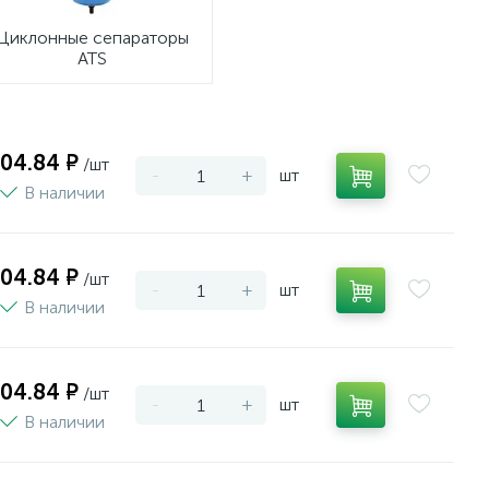
Циклонные сепараторы
ATS
004.84 ₽
/шт
-
+
шт
В наличии
004.84 ₽
/шт
-
+
шт
В наличии
004.84 ₽
/шт
-
+
шт
В наличии