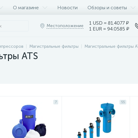
О магазине
Новости
Обзоры и советы
1 USD = 81.4077 ₽
Местоположение
1 EUR = 94.0585 ₽
мпрессоров
Магистральные фильтры
Магистральные фильтры A
ьтры ATS
7
55