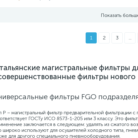
Показать больш
1
2
3
...
тальянские магистральные фильтры дл
совершенствованные фильтры нового 
ниверсальные фильтры FGO подразделя
п P – магистральный фильтр предварительной фильтрации с 
ответствует ГОСТу ИСО 8573-1-205 или 3 классу. Это фильт
именение заключается в следующем: удалять из сжатого во
о широко используют для осушителей холодного типа, пнев
кже для другого специального пневмооборудования.