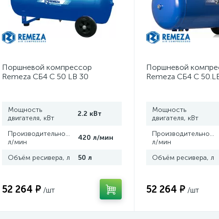
Поршневой компрессор
Поршневой компре
Remeza СБ4 C 50 LB 30
Remeza СБ4 С 50.L
Мощность
Мощность
2.2 кВт
двигателя, кВт
двигателя, кВт
Производительность,
Производительность
420 л/мин
л/мин
л/мин
Объём ресивера, л
50 л
Объём ресивера, л
52 264 ₽
52 264 ₽
/шт
/шт