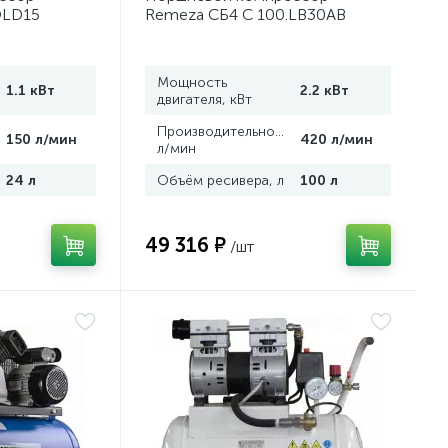
OLD15
Remeza СБ4 С 100.LB30АВ
Мощность
1.1 кВт
2.2 кВт
двигателя, кВт
,
Производительность,
150 л/мин
420 л/мин
л/мин
24 л
Объём ресивера, л
100 л
49 316 ₽
/шт