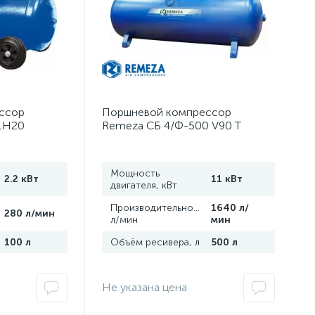
ссор
Поршневой компрессор
LH20
Remeza СБ 4/Ф-500 V90 T
Тандем
Мощность
2.2 кВт
11 кВт
двигателя, кВт
,
Производительность,
1640 л/
280 л/мин
л/мин
мин
100 л
Объём ресивера, л
500 л
Не указана цена