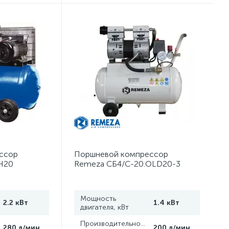
ссор
Поршневой компрессор
H20
Remeza СБ4/C-20.OLD20-3
Мощность
2.2 кВт
1.4 кВт
двигателя, кВт
,
Производительность,
280 л/мин
200 л/мин