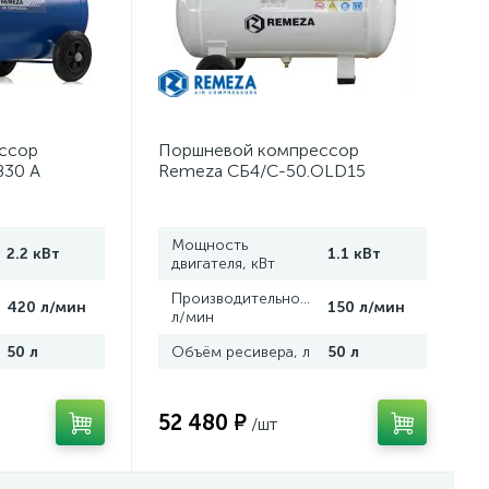
ссор
Поршневой компрессор
B30 А
Remeza СБ4/С-50.OLD15
Мощность
2.2 кВт
1.1 кВт
двигателя, кВт
,
Производительность,
420 л/мин
150 л/мин
л/мин
50 л
Объём ресивера, л
50 л
52 480 ₽
/шт