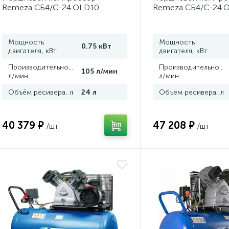
Remeza СБ4/C-24.OLD10
Remeza СБ4/С-24.
Мощность
Мощность
0.75 кВт
двигателя, кВт
двигателя, кВт
Производительность,
Производительность
105 л/мин
л/мин
л/мин
Объём ресивера, л
24 л
Объём ресивера, л
40 379 ₽
47 208 ₽
/шт
/шт