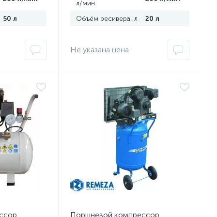
л/мин
50 л
Объём ресивера, л
20 л
Не указана цена
ссор
Поршневой компрессор