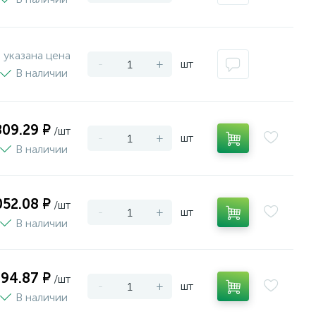
 указана цена
-
+
шт
В наличии
809.29 ₽
/шт
-
+
шт
В наличии
052.08 ₽
/шт
-
+
шт
В наличии
294.87 ₽
/шт
-
+
шт
В наличии