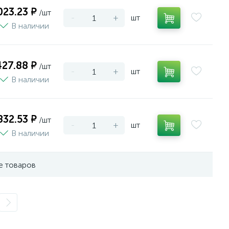
023.23 ₽
/шт
-
+
шт
В наличии
427.88 ₽
/шт
-
+
шт
В наличии
832.53 ₽
/шт
-
+
шт
В наличии
е товаров