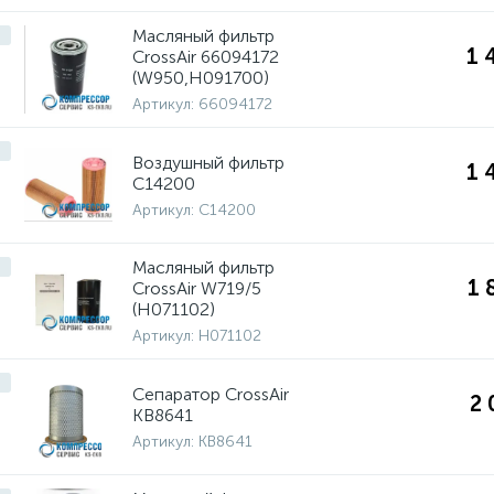
Масляный фильтр
1 
CrossAir 66094172
(W950,H091700)
Артикул:
66094172
Воздушный фильтр
1 
C14200
Артикул:
C14200
Масляный фильтр
1 
CrossAir W719/5
(H071102)
Артикул:
H071102
Cепаратор CrossAir
2 
KB8641
Артикул:
KB8641