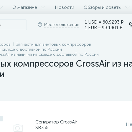
О магазине
Новости
Обзоры и советы
1 USD = 80.9293 ₽
Местоположение
1 EUR = 93.1901 ₽
соров
Запчасти для винтовых компрессоров
 складе с доставкой по России
sAir из наличия на складе с доставкой по России
ых компрессоров CrossAir из на
и
Cепаратор CrossAir
Не
SB755