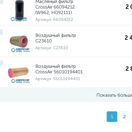
Масляный фильтр
2 
CrossAir 66094212
(W962, Н092111)
Артикул:
66094212
Воздушный фильтр
2 
C23610
Артикул:
C23610
Воздушный фильтр
2 
CrossAir 56010194401
Артикул:
56010194401
Показать больш
1
2