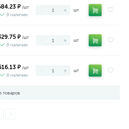
584.23 ₽
/шт
-
+
шт
В наличии
329.75 ₽
/шт
-
+
шт
В наличии
516.13 ₽
/шт
-
+
шт
В наличии
е товаров