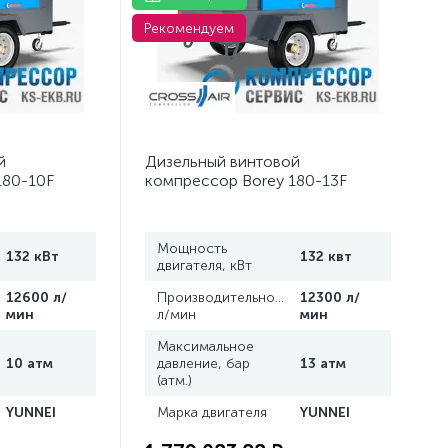
Рекомендуем
й
Дизельный винтовой
180-10F
компрессор Borey 180-13F
Мощность
132 кВт
132 квт
двигателя, кВт
,
12600 л/
Производительность,
12300 л/
мин
л/мин
мин
Максимальное
10 атм
давление, бар
13 атм
(атм.)
YUNNEI
Марка двигателя
YUNNEI