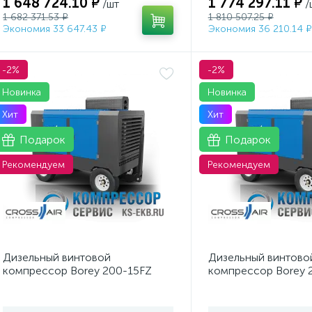
1 648 724.10 ₽
1 774 297.11 ₽
/шт
/
1 682 371.53 ₽
1 810 507.25 ₽
Экономия 33 647.43 ₽
Экономия 36 210.14 ₽
-2%
-2%
Новинка
Новинка
Хит
Хит
Подарок
Подарок
Рекомендуем
Рекомендуем
Дизельный винтовой
Дизельный винтово
компрессор Borey 200-15FZ
компрессор Borey 