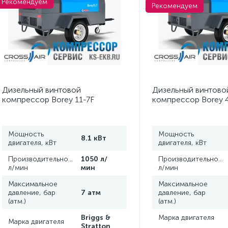
Рекомендуем
Рекомендуем
Дизельный винтовой
Дизельный винтово
компрессор Borey 11-7F
компрессор Borey 4
Мощность
Мощность
8.1 кВт
двигателя, кВт
двигателя, кВт
Производительность,
1050 л/
Производительность
л/мин
мин
л/мин
Максимальное
Максимальное
давление, бар
7 атм
давление, бар
(атм.)
(атм.)
Briggs &
Марка двигателя
Марка двигателя
Stratton