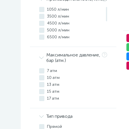
132 кВт
132 квт
1050 л/мин
200 квт
3500 л/мин
220 кВт
4500 л/мин
280 квт
5000 л/мин
6500 л/мин
8500 л/мин
11000 л/мин
Максимальное давление,
12100 л/мин
бар (атм.)
12300 л/мин
7 атм
12600 л/мин
10 атм
17100 л/мин
13 атм
20200 л/мин
15 атм
17 атм
Тип привода
Прямой