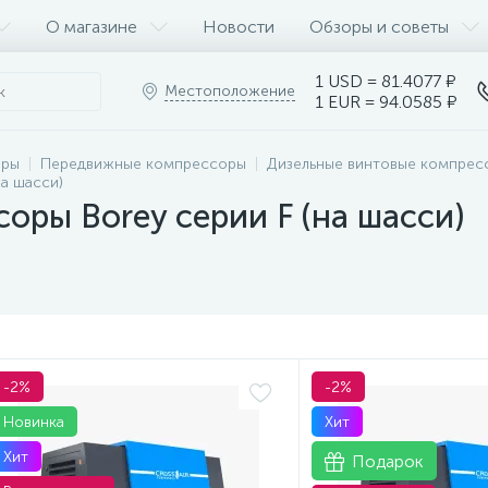
О магазине
Новости
Обзоры и советы
1 USD = 81.4077 ₽
Местоположение
1 EUR = 94.0585 ₽
оры
Передвижные компрессоры
Дизельные винтовые компрес
а шасси)
оры Borey серии F (на шасси)
-2%
-2%
Новинка
Хит
Хит
Подарок