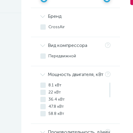
Бренд
CrossAir
Вид компрессора
Передвижной
Мощность двигателя, кВт
8.1 кВт
22 кВт
36.4 кВт
47.8 кВт
58.8 кВт
75 кВт
125 кВт
Производительность, л/мин