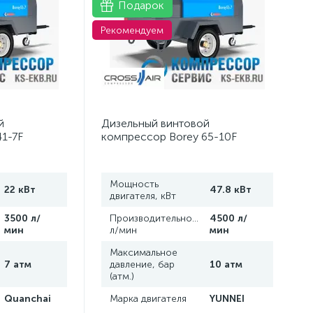
Подарок
Рекомендуем
й
Дизельный винтовой
1-7F
компрессор Borey 65-10F
Мощность
22 кВт
47.8 кВт
двигателя, кВт
,
3500 л/
Производительность,
4500 л/
мин
л/мин
мин
Максимальное
7 атм
давление, бар
10 атм
(атм.)
Quanchai
Марка двигателя
YUNNEI