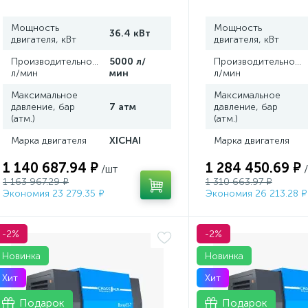
Мощность
Мощность
36.4 кВт
двигателя, кВт
двигателя, кВт
Производительность,
5000 л/
Производительность
л/мин
мин
л/мин
Максимальное
Максимальное
давление, бар
7 атм
давление, бар
(атм.)
(атм.)
Марка двигателя
XICHAI
Марка двигателя
1 140 687.94 ₽
1 284 450.69 ₽
/шт
1 163 967.29 ₽
1 310 663.97 ₽
Экономия 23 279.35 ₽
Экономия 26 213.28 ₽
-2%
-2%
Новинка
Новинка
Хит
Хит
Подарок
Подарок