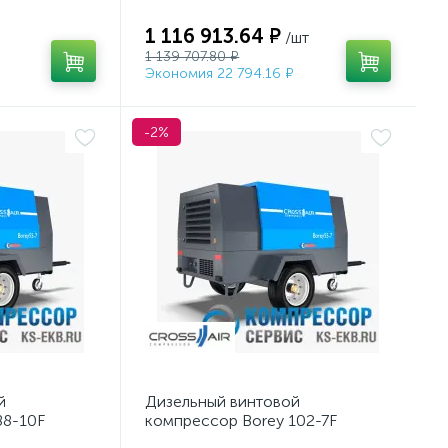
1 116 913.64 ₽
/шт
1 139 707.80 ₽
Экономия 22 794.16 ₽
-2%
й
Дизельный винтовой
88-10F
компрессор Borey 102-7F