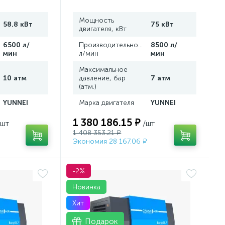
Мощность
58.8 кВт
75 кВт
двигателя, кВт
,
6500 л/
Производительность,
8500 л/
мин
л/мин
мин
Максимальное
10 атм
давление, бар
7 атм
(атм.)
YUNNEI
Марка двигателя
YUNNEI
1 380 186.15 ₽
/шт
/шт
1 408 353.21 ₽
Экономия 28 167.06 ₽
-2%
Новинка
Хит
Подарок