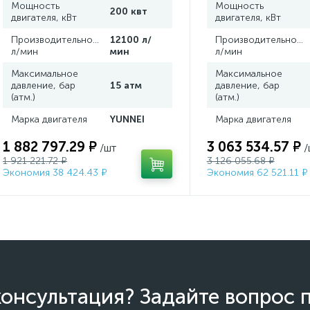
Мощность
Мощность
200 квт
двигателя, кВт
двигателя, кВт
Производительность,
12100 л/
Производительность
л/мин
мин
л/мин
Максимальное
Максимальное
давление, бар
15 атм
давление, бар
(атм.)
(атм.)
Марка двигателя
YUNNEI
Марка двигателя
1 882 797.29 ₽
3 063 534.57 ₽
/шт
/
1 921 221.72 ₽
3 126 055.68 ₽
Экономия 38 424.43 ₽
Экономия 62 521.11 ₽
онсультация? Задайте вопрос 