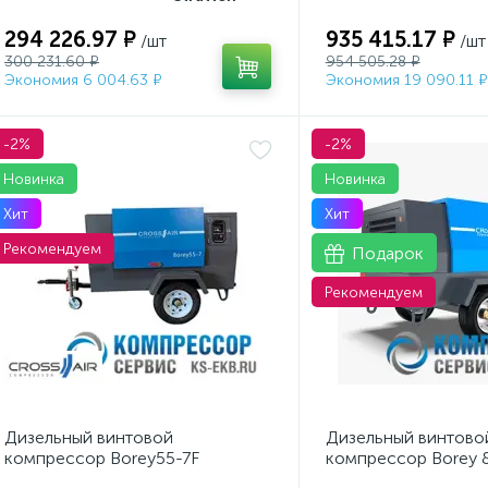
294 226.97 ₽
935 415.17 ₽
/шт
/шт
300 231.60 ₽
954 505.28 ₽
Экономия 6 004.63 ₽
Экономия 19 090.11 ₽
-2%
-2%
Новинка
Новинка
Хит
Хит
Рекомендуем
Подарок
Рекомендуем
Дизельный винтовой
Дизельный винтово
компрессор Borey55-7F
компрессор Borey 