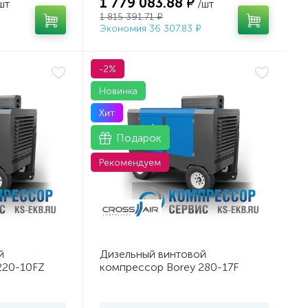
1 779 083.88 ₽
шт
/шт
1 815 391.71 ₽
Экономия 36 307.83 ₽
-2%
Новинка
Хит
Подарок
Рекомендуем
й
Дизельный винтовой
220-10FZ
компрессор Borey 280-17F