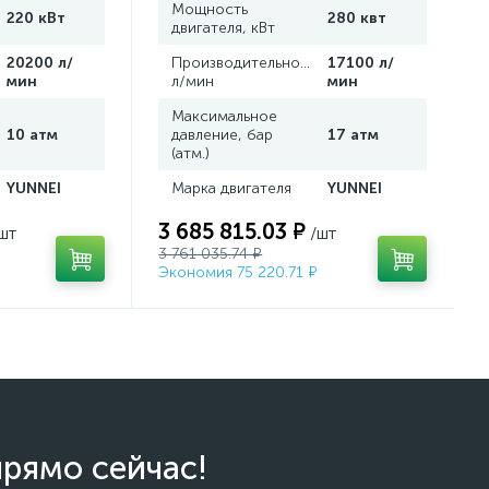
Мощность
220 кВт
280 квт
двигателя, кВт
,
20200 л/
Производительность,
17100 л/
мин
л/мин
мин
Максимальное
10 атм
давление, бар
17 атм
(атм.)
YUNNEI
Марка двигателя
YUNNEI
3 685 815.03 ₽
шт
/шт
3 761 035.74 ₽
Экономия 75 220.71 ₽
прямо сейчас!