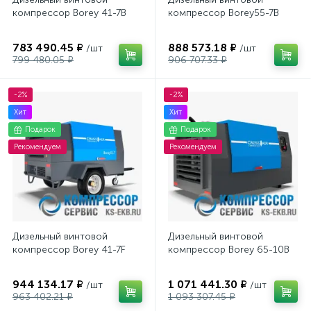
компрессор Borey 41-7B
компрессор Borey55-7B
783 490.45 ₽
888 573.18 ₽
/шт
/шт
799 480.05 ₽
906 707.33 ₽
-2%
-2%
Хит
Хит
Подарок
Подарок
Рекомендуем
Рекомендуем
Дизельный винтовой
Дизельный винтовой
компрессор Borey 41-7F
компрессор Borey 65-10B
944 134.17 ₽
1 071 441.30 ₽
/шт
/шт
963 402.21 ₽
1 093 307.45 ₽