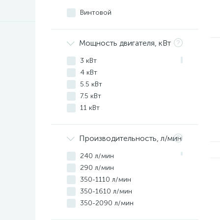
Винтовой
Мощность двигателя, кВт
3 кВт
4 кВт
5.5 кВт
7.5 кВт
11 кВт
15 кВт
16 кВт
Производительность, л/мин
18 кВт
18.5 кВт
240 л/мин
20 кВт
290 л/мин
22 кВт
350-1110 л/мин
24 кВт
350-1610 л/мин
28 кВт
350-2090 л/мин
30 кВт
350-800 л/мин