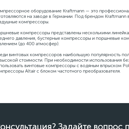
мпрессорное оборудование Kraftmann — это профессиона
готовляются на заводе в Германии. Под брендом Kraftmann
здушные компрессоры.
ршневые компрессоры представлены несколькими линейка
еднего давления, бустерные компрессоры и поршневые ком
влением (до 400 атмосфер).
еди винтовых компрессоров наибольшую популярность пол
высокой стоимости. При необходимости использования бе
пользовать винтовые компрессоры с водяным впрыском Po
мпрессоры Altair с блоком частотного преобразователя.
онсультация? Задайте вопрос 