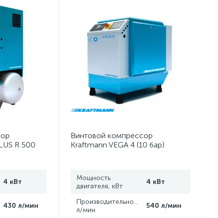
сор
Винтовой компрессор
LUS R 500
Kraftmann VEGA 4 (10 бар)
Мощность
4 кВт
4 кВт
двигателя, кВт
,
Производительность,
430 л/мин
540 л/мин
л/мин