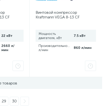
сор
Винтовой компрессор
13 CF
Kraftmann VEGA 8-13 CF
Мощность
22 кВт
7.5 кВт
двигателя, кВт
,
2660 л/
Производительность,
860 л/мин
мин
л/мин
е товаров
29
30