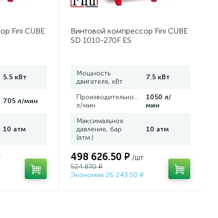
ор Fini CUBE
Винтовой компрессор Fini CUBE
SD 1010-270F ES
Мощность
5.5 кВт
7.5 кВт
двигателя, кВт
,
Производительность,
1050 л/
705 л/мин
л/мин
мин
Максимальное
10 атм
давление, бар
10 атм
(атм.)
498 626.50 ₽
т
/шт
524 870 ₽
Экономия 26 243.50 ₽