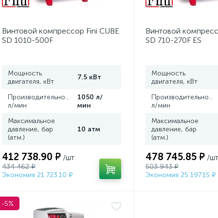
Винтовой компрессор Fini CUBE
Винтовой компресс
SD 1010-500F
SD 710-270F ES
Мощность
Мощность
7.5 кВт
двигателя, кВт
двигателя, кВт
Производительность,
1050 л/
Производительность
л/мин
мин
л/мин
Максимальное
Максимальное
давление, бар
10 атм
давление, бар
(атм.)
(атм.)
412 738.90 ₽
478 745.85 ₽
/шт
/ш
434 462 ₽
503 943 ₽
Экономия 21 723.10 ₽
Экономия 25 197.15 ₽
-5%