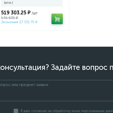
(атм.)
519 303.25 ₽
/шт
546 635 ₽
Экономия 27 331.75 ₽
онсультация? Задайте вопрос 
Я даю согласие на обработку моих персональных дан