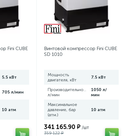
ор Fini CUBE
Винтовой компрессор Fini CUBE
SD 1010
Мощность
5.5 кВт
7.5 кВт
двигателя, кВт
,
Производительность,
1050 л/
705 л/мин
л/мин
мин
Максимальное
10 атм
давление, бар
10 атм
(атм.)
341 165.90 ₽
/шт
359 122 ₽