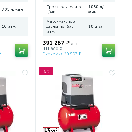
,
Производительность,
1050 л/
705 л/мин
л/мин
мин
Максимальное
10 атм
давление, бар
10 атм
(атм.)
391 267 ₽
/шт
411 860 ₽
₽
Экономия 20 593 ₽
-5%