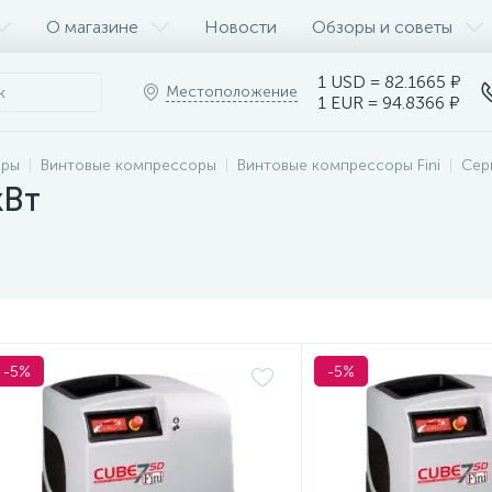
О магазине
Новости
Обзоры и советы
1 USD = 82.1665 ₽
Местоположение
1 EUR = 94.8366 ₽
оры
Винтовые компрессоры
Винтовые компрессоры Fini
Сери
кВт
-5%
-5%