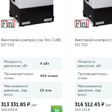
Винтовой компрессор Fini CUBE
Винтовой компресс
SD 510
SD 710
Мощность
Мощность
4 кВт
двигателя, кВт
двигателя, кВт
Производительность,
Производительность
460 л/мин
л/мин
л/мин
Максимальное
Максимальное
давление, бар
10 атм
давление, бар
(атм.)
(атм.)
313 331.85 ₽
316 512.45 ₽
/шт
/шт
329 823 ₽
333 171 ₽