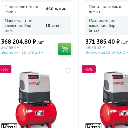
Производительность,
Производительность
460 л/мин
л/мин
л/мин
Максимальное
Максимальное
давление, бар
10 атм
давление, бар
(атм.)
(атм.)
368 204.80 ₽
371 385.40 ₽
/шт
/шт
387 584 ₽
390 932 ₽
Экономия 19 379.20 ₽
Экономия 19 546.60 
-5%
-5%