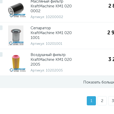
Масляный фильтр
2 
KraftMachine КМ1 020
0002
Артикул:
10200002
Сепаратор
2 
KraftMachine КМ1 020
1001
Артикул:
10201001
Воздушный фильтр
3 
KraftMachine КМ1 020
2005
Артикул:
10202005
Показать больш
1
2
3