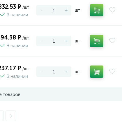
832.53 ₽
/шт
-
+
шт
В наличии
994.38 ₽
/шт
-
+
шт
В наличии
237.17 ₽
/шт
-
+
шт
В наличии
е товаров