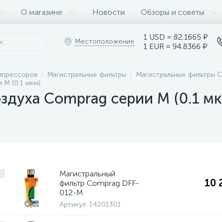
О магазине
Новости
Обзоры и советы
1 USD = 82.1665 ₽
Местоположение
1 EUR = 94.8366 ₽
мпрессоров
Магистральные фильтры
Магистральные фильтры 
 M (0.1 мкм)
здуха Comprag серии M (0.1 мк
Магистральный
10 
фильтр Comprag DFF-
012-M
Артикул:
14201301