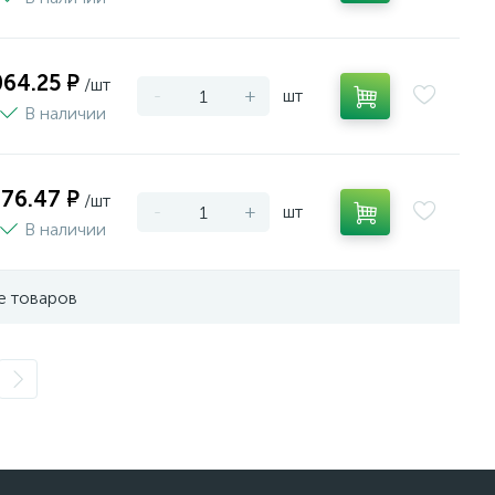
064.25 ₽
/шт
-
+
шт
В наличии
676.47 ₽
/шт
-
+
шт
В наличии
е товаров