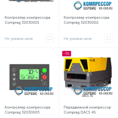
Компрессоры винтовые серии A (ременной привод, IP
Контрoллер компрессора
Контрoллер компрессора
Компрессоры винтовые серии AR (на ресивере)
16
Comprag 32030001
Comprag 32030002
Компрессоры винтовые серии ARD (на ресивере с осу
Не указана цена
Не указана цена
Компрессоры винтовые серии D (прямой привод, IP54)
-5%
Компрессоры винтовые серии F (ременной привод, IP5
Компрессоры винтовые серии FR (на ресивере)
20
Компрессоры винтовые серии FRD (на ресивере с осу
Контроллеры для винтовых компрессоров Comprag
3
Передвижные компрессоры Comprag
26
Контрoллер компрессора
Передвижной компрессор
Comprag 32030003
Comprag DACS 4S
Рефрижераторные осушители Comprag RDX
20