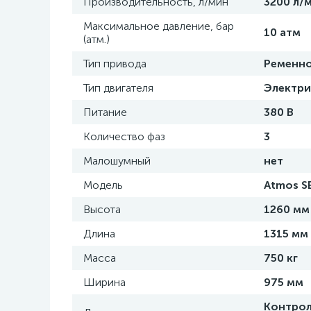
Производительность, л/мин
3200 л/
Максимальное давление, бар
10 атм
(атм.)
Тип привода
Ременн
Тип двигателя
Электри
Питание
380 В
Количество фаз
3
Малошумный
нет
Модель
Atmos SE
Высота
1260 мм
Длина
1315 мм
Масса
750 кг
Ширина
975 мм
Контрол