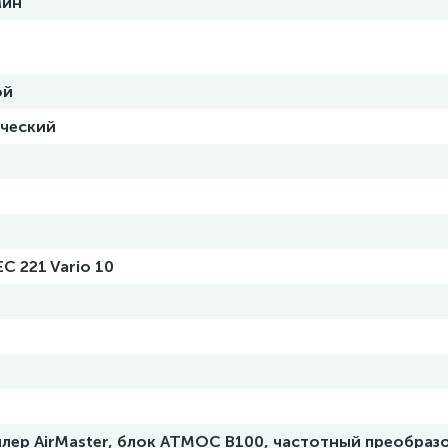
мин
ой
ческий
C 221 Vario 10
лер AirMaster, блок АТМОС B100, частотный преобраз