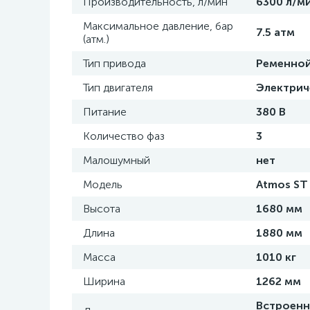
Производительность, л/мин
6300 л/м
Максимальное давление, бар
7.5 атм
(атм.)
Тип привода
Ременно
Тип двигателя
Электрич
Питание
380 В
Количество фаз
3
Малошумный
нет
Модель
Atmos ST 
Высота
1680 мм
Длина
1880 мм
Масса
1010 кг
Ширина
1262 мм
Встроенн