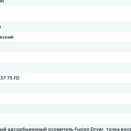
ин
й
еский
37 75 FD
ый адсорбционный осушитель Fusion Dryer, точка рос