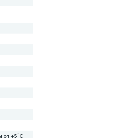
ы от +5`C