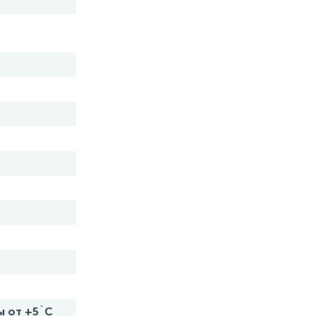
ы от +5`C