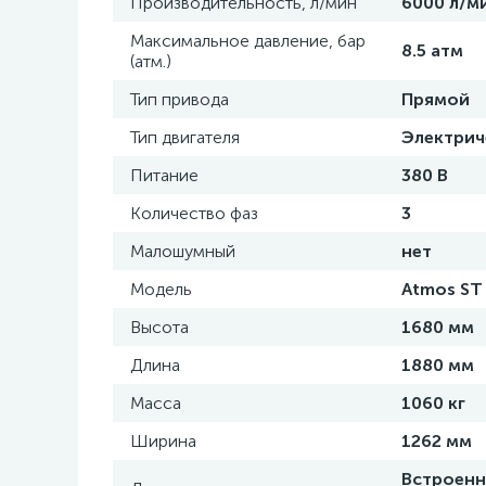
Производительность, л/мин
6000 л/м
Максимальное давление, бар
8.5 атм
(атм.)
Тип привода
Прямой
Тип двигателя
Электрич
Питание
380 В
Количество фаз
3
Малошумный
нет
Модель
Atmos ST 
Высота
1680 мм
Длина
1880 мм
Масса
1060 кг
Ширина
1262 мм
Встроенн