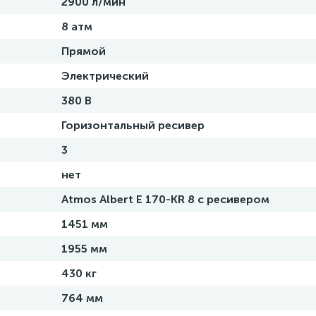
2900 л/мин
8 атм
Прямой
Электрический
380 В
Горизонтальный ресивер
3
нет
Atmos Albert E 170-KR 8 с ресивером
1451 мм
1955 мм
430 кг
764 мм