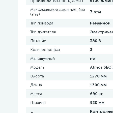
Производительность, л/мин
5100 л/мин
Максимальное давление, бар
7 атм
(атм.)
Тип привода
Ременной
Тип двигателя
Электриче
Питание
380 В
Количество фаз
3
Малошумный
нет
Модель
Atmos SEC 
Высота
1270 мм
Длина
1300 мм
Масса
690 кг
Ширина
920 мм
Контроллер