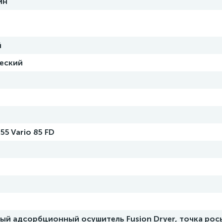
ин
й
еский
55 Vario 85 FD
ый адсорбционный осушитель Fusion Dryer, точка рос