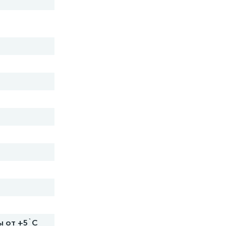
ы от +5`C