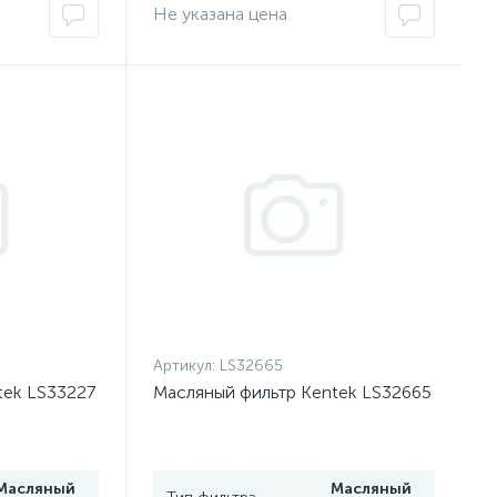
Не указана цена
Артикул:
LS32665
tek LS33227
Масляный фильтр Kentek LS32665
Масляный
Масляный