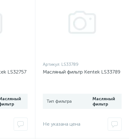
Артикул:
LS33789
tek LS32757
Масляный фильтр Kentek LS33789
Масляный
Масляный
Тип фильтра
фильтр
фильтр
Не указана цена