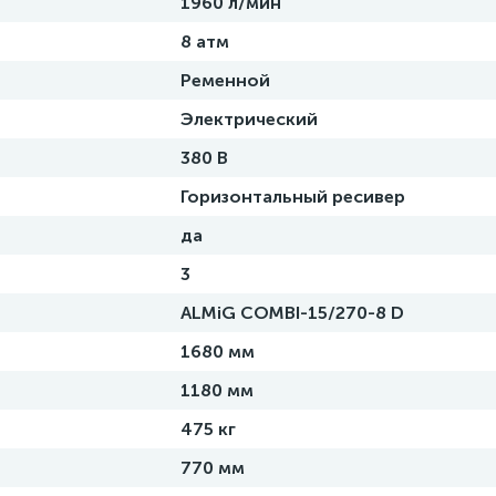
1960 л/мин
8 атм
Ременной
Электрический
380 В
Горизонтальный ресивер
да
3
ALMiG COMBI-15/270-8 D
1680 мм
1180 мм
475 кг
770 мм