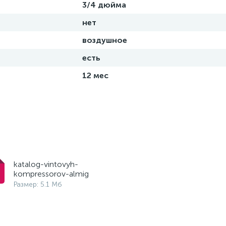
3/4 дюйма
нет
воздушное
есть
12 мес
katalog-vintovyh-
kompressorov-almig
Размер: 5.1 Мб