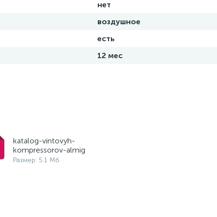
нет
воздушное
есть
12 мес
katalog-vintovyh-
kompressorov-almig
Размер: 5.1 Мб