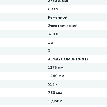
2750 л/мин
8 атм
Ременной
Электрический
380 В
да
3
ALMiG COMBI-18-8 D
1375 мм
1480 мм
513 кг
780 мм
1 дюйм