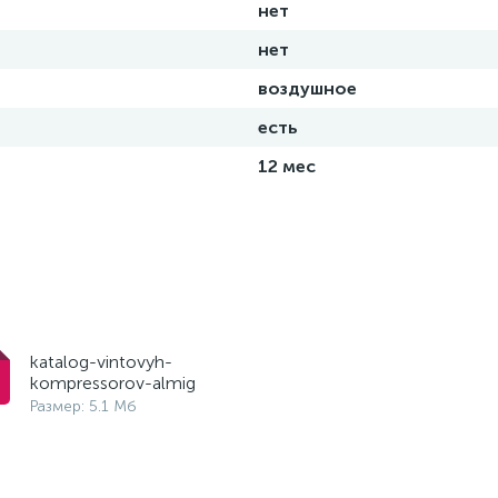
нет
нет
воздушное
есть
12 мес
katalog-vintovyh-
kompressorov-almig
Размер: 5.1 Мб