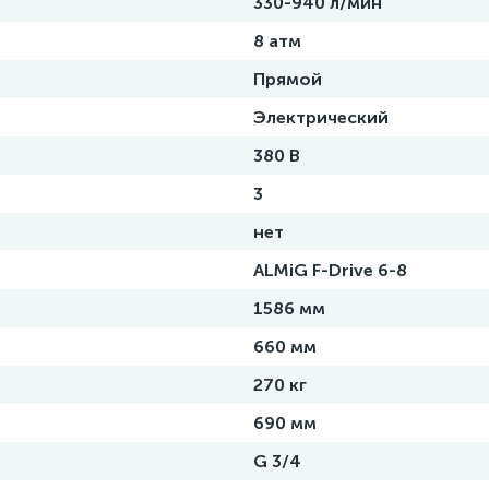
330-940 л/мин
8 атм
Прямой
Электрический
380 В
3
нет
ALMiG F-Drive 6-8
1586 мм
660 мм
270 кг
690 мм
G 3/4