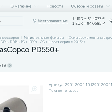
О магазине
Новости
Обзоры и советы
1 USD = 81.4077 ₽
Местоположение
1 EUR = 94.0585 ₽
мпрессоров
Магистральные фильтры
Фильтроэлементы картрид
D+, DDP+, PD+, PDP+, QD+ (новая серия с 2013г.)
lasCopco PD550+
ывы
0
Артикул:
2901 2004 10 (29012004
Пока нет отзывов