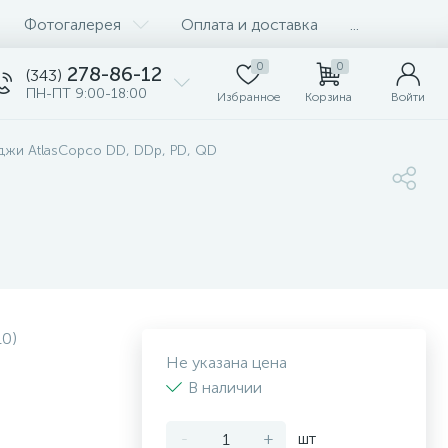
Фотогалерея
Оплата и доставка
...
0
0
278-86-12
(343)
ПН-ПТ 9:00-18:00
Избранное
Корзина
Войти
жи AtlasCopco DD, DDp, PD, QD
10)
Не указана цена
В наличии
-
+
шт