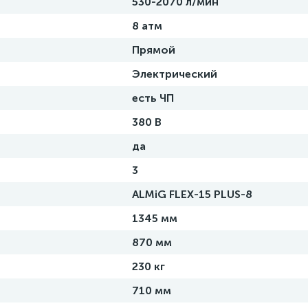
530-2070 л/мин
8 атм
Прямой
Электрический
есть ЧП
380 В
да
3
ALMiG FLEX-15 PLUS-8
1345 мм
870 мм
230 кг
710 мм