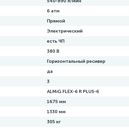
540-890 л/мин
6 атм
Прямой
Электрический
есть ЧП
380 В
Горизонтальный ресивер
да
3
ALMiG FLEX-6 R PLUS-6
1675 мм
1330 мм
305 кг