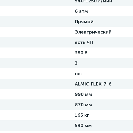
540-1250 л/мин
6 атм
Прямой
Электрический
есть ЧП
380 В
3
нет
ALMiG FLEX-7-6
990 мм
870 мм
165 кг
590 мм