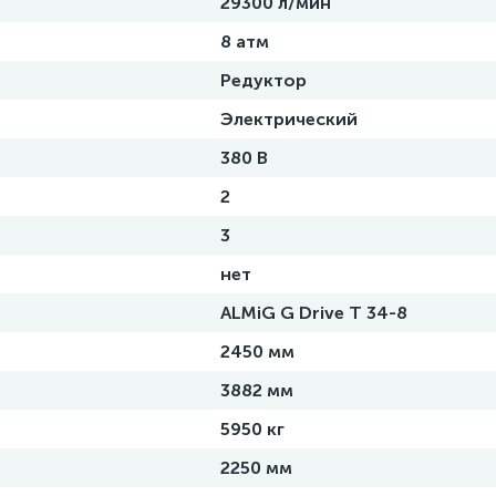
29300 л/мин
8 атм
Редуктор
Электрический
380 В
2
3
нет
ALMiG G Drive T 34-8
2450 мм
3882 мм
5950 кг
2250 мм