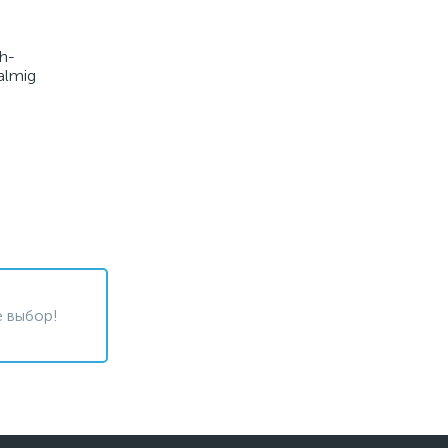
h-
almig
 выбор!