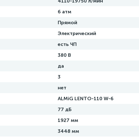
4110-19750 л/мин
6 атм
Прямой
Электрический
есть ЧП
380 В
да
3
нет
ALMiG LENTO-110 W-6
77 дБ
1927 мм
3448 мм