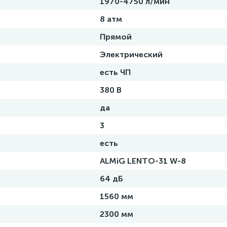
1970-4750 л/мин
8 атм
Прямой
Электрический
есть ЧП
380 В
да
3
есть
ALMiG LENTO-31 W-8
64 дБ
1560 мм
2300 мм