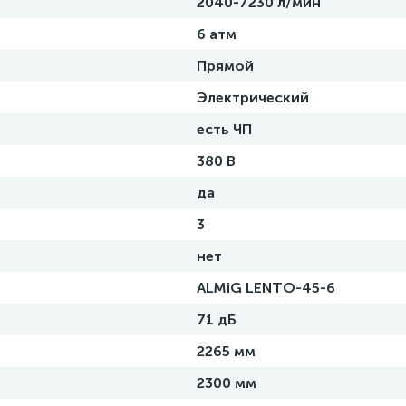
2040-7230 л/мин
6 атм
Прямой
Электрический
есть ЧП
380 В
да
3
нет
ALMiG LENTO-45-6
71 дБ
2265 мм
2300 мм