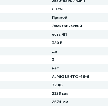
2550-8890 л/мин
6 атм
Прямой
Электрический
есть ЧП
380 В
да
3
нет
ALMiG LENTO-46-6
72 дБ
2328 мм
2674 мм