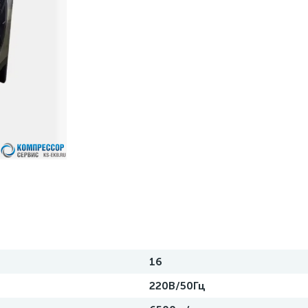
16
220В/50Гц