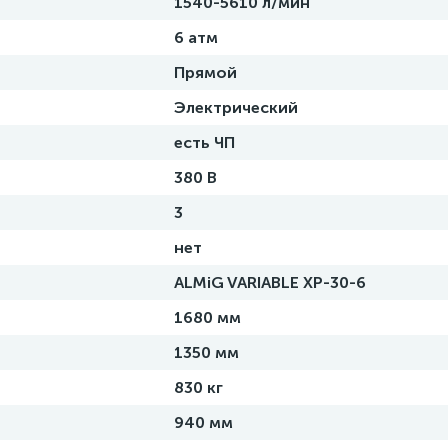
1540-5610 л/мин
6 атм
Прямой
Электрический
есть ЧП
380 В
3
нет
ALMiG VARIABLE XP-30-6
1680 мм
1350 мм
830 кг
940 мм