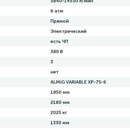
3840-14530 л/мин
6 атм
Прямой
Электрический
есть ЧП
380 В
3
нет
ALMiG VARIABLE XP-75-6
1850 мм
2180 мм
2025 кг
1330 мм