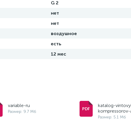
G 2
нет
нет
воздушное
есть
12 мес
variable-ru
katalog-vintovy
kompressorov-
Размер: 9.7 Мб
Размер: 5.1 Мб