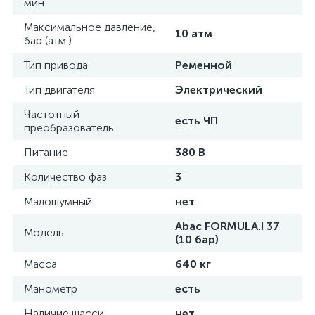
мин
Максимальное давление,
10 атм
бар (атм.)
Тип привода
Ременной
Тип двигателя
Электрический
Частотный
есть ЧП
преобразователь
Питание
380 В
Количество фаз
3
Малошумный
нет
Abac FORMULA.I 37
Модель
(10 бар)
Масса
640 кг
Манометр
есть
Наличие шасси
нет