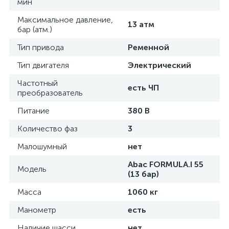
мин
Максимальное давление,
13 атм
бар (атм.)
Тип привода
Ременной
Тип двигателя
Электрический
Частотный
есть ЧП
преобразователь
Питание
380 В
Количество фаз
3
Малошумный
нет
Abac FORMULA.I 55
Модель
(13 бар)
Масса
1060 кг
Манометр
есть
Наличие шасси
нет