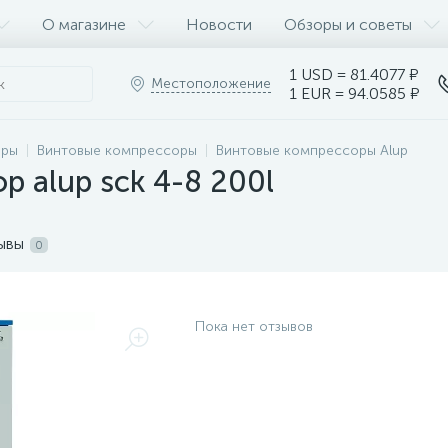
О магазине
Новости
Обзоры и советы
1 USD = 81.4077 ₽
Местоположение
1 EUR = 94.0585 ₽
оры
Винтовые компрессоры
Винтовые компрессоры Alup
р alup sck 4-8 200l
ывы
0
Пока нет отзывов