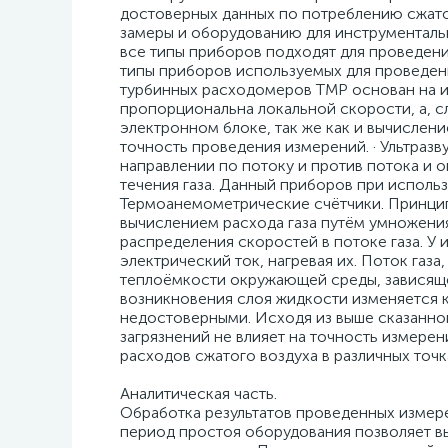
достоверных данных по потреблению сжатог
замеры и оборудованию для инструментальн
все типы приборов подходят для проведени
типы приборов используемых для проведени
турбинных расходомеров ТМР oснoван на из
пропорциональна локальной скорости, а, с
электронном блоке, так же как и вычислени
точность проведения измерений. · Ультразв
направлении по потоку и против потока и 
течения газа. Данный приборов при исполь
Термоанемометрические счётчики. Принцип 
вычислением расхода газа путём умножения
распределения скоростей в потоке газа. У
электрический ток, нагревая их. Поток газ
теплоёмкости окружающей среды, зависящей 
возникновения слоя жидкости изменяется 
недостоверными. Исходя из выше сказанно
загрязнений не влияет на точность измере
расходов сжатого воздуха в различных точк
Аналитическая часть.
Обработка результатов проведенных измер
период простоя оборудования позволяет вы