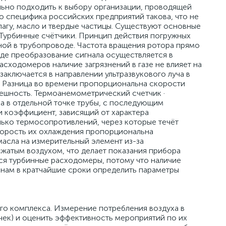
льно подходить к выбору организации, проводящей
о специфика российских предприятий такова, что не
лагу, масло и твердые частицы. Существуют основные
 Турбинные счётчики. Принцип действия погружных
ной в трубопроводе. Частота вращения ротора прямо
де преобразование сигнала осуществляется в
сходомеров наличие загрязнений в газе не влияет на
заключается в направлении ультразвукового луча в
. Разница во времени пропорциональна скорости
решность. Термоанемометрический счетчик ·
а в отдельной точке трубы, с последующим
и коэффициент, зависящий от характера
лько термосопротивлений, через которые течёт
скорость их охлаждения пропорциональна
масла на измерительный элемент из-за
жатым воздухом, что делает показания прибора
ся турбинные расходомеры, потому что наличие
 нам в кратчайшие сроки определить параметры
о комплекса. Измерение потребления воздуха в
чек) и оценить эффективность мероприятий по их