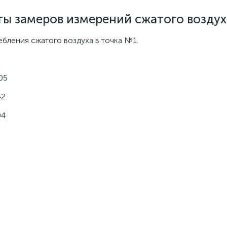
ты замеров измерений сжатого возду
бления сжатого воздуха в точка №1.
05
42
04