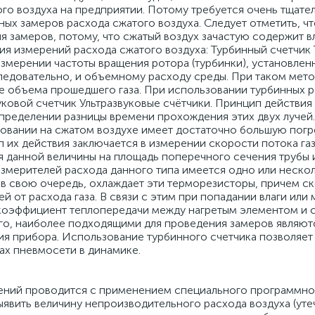
о воздуха на предприятии. Потому требуется очень тщате
ых замеров расхода сжатого воздуха. Следует отметить, чт
я замеров, потому, что сжатый воздух зачастую содержит в
я измерений расхода сжатого воздуха: Турбинный счетчик
мерении частоты вращения ротора (турбинки), установлен
ледовательно, и объемному расходу среды. При таком мето
е объема прошедшего газа. При использовании турбинных ра
уковой счетчик Ультразвуковые счётчики. Принцип действия 
определении разницы времени прохождения этих двух лучей
зовании на сжатом воздухе имеет достаточно большую пог
их действия заключается в измерении скорости потока газ
 данной величины на площадь поперечного сечения трубы 
 измерителей расхода данного типа имеется одно или неско
а, в свою очередь, охлаждает эти терморезисторы, причем 
от расхода газа. В связи с этим при попадании влаги или 
коэффициент теплопередачи между нагретым элементом и с
го, наиболее подходящими для проведения замеров являют
ния прибора. Использование турбинного счетчика позволяет
ах пневмосети в динамике.
ений проводится с применением специального программног
явить величину непроизводительного расхода воздуха (уте