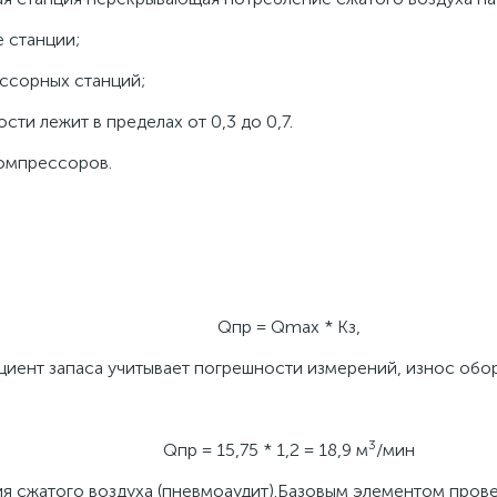
 станции;
ессорных станций;
и лежит в пределах от 0,3 до 0,7.
компрессоров.
Qпр = Qmax * Кз,
ициент запаса учитывает погрешности измерений, износ об
3
Qпр = 15,75 * 1,2 = 18,9 м
/мин
сжатого воздуха (пневмоаудит).Базовым элементом прове