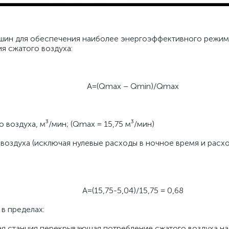
шин для обеспечения наиболее энергоэффективного режима
 сжатого воздуха:
А=(Qmax – Qmin)/Qmax
воздуха, м³/мин; (Qmax = 15,75 м³/мин)
оздуха (исключая нулевые расходы в ночное время и расход
А=(15,75-5,04)/15,75 = 0,68
в пределах:
ая станция перекрывающая потребление сжатого воздуха на