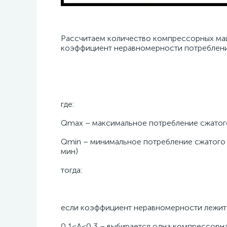
Рассчитаем количество компрессорных ма
коэффициент неравномерности потребления
где:
Qmax – максимальное потребление сжатого 
Qmin – минимальное потребление сжатого в
мин)
тогда:
если коэффициент неравномерности лежит 
0,1≤А≤0,3 – выбирается одна компрессорн