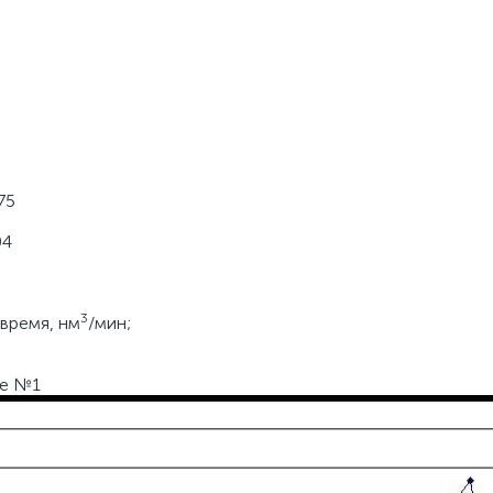
75
04
3
время, нм
/мин;
ке №1